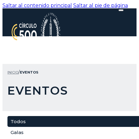
Saltar al contenido principal
Saltar al pie de página
/
INICIO
EVENTOS
EVENTOS
Todos
Galas